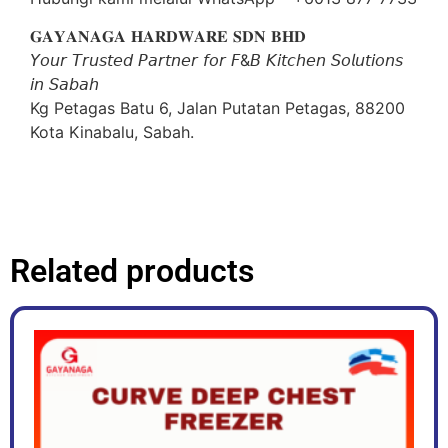
𝐆𝐀𝐘𝐀𝐍𝐀𝐆𝐀 𝐇𝐀𝐑𝐃𝐖𝐀𝐑𝐄 𝐒𝐃𝐍 𝐁𝐇𝐃
𝘠𝘰𝘶𝘳 𝘛𝘳𝘶𝘴𝘵𝘦𝘥 𝘗𝘢𝘳𝘵𝘯𝘦𝘳 𝘧𝘰𝘳 𝘍&𝘉 𝘒𝘪𝘵𝘤𝘩𝘦𝘯 𝘚𝘰𝘭𝘶𝘵𝘪𝘰𝘯𝘴
𝘪𝘯 𝘚𝘢𝘣𝘢𝘩
Kg Petagas Batu 6, Jalan Putatan Petagas, 88200
Kota Kinabalu, Sabah.
Related products