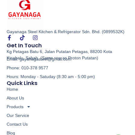
Gayanaga Steel Kitchen & Refrigerator Sdn. Bhd. (0899532K)
Get In Touch
Kg Petagas Batu 6, Jalan Putatan Petagas, 88200 Kota
Kinabalu, Sabah. (Same row as Proton Putatan)
Email: gayanagasteel@gmail.com
Phone: 010-378 9577
Hours: Monday - Satuday (8:30 am - 5:00 pm)
Quick Links
Home
About Us
Products
Our Service
Contact Us
Blog