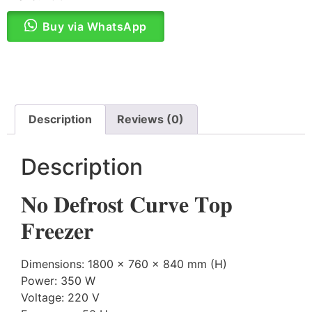
Buy via WhatsApp
Description
Reviews (0)
Description
𝐍𝐨 𝐃𝐞𝐟𝐫𝐨𝐬𝐭 𝐂𝐮𝐫𝐯𝐞 𝐓𝐨𝐩
𝐅𝐫𝐞𝐞𝐳𝐞𝐫
Dimensions: 1800 x 760 x 840 mm (H)
Power: 350 W
Voltage: 220 V