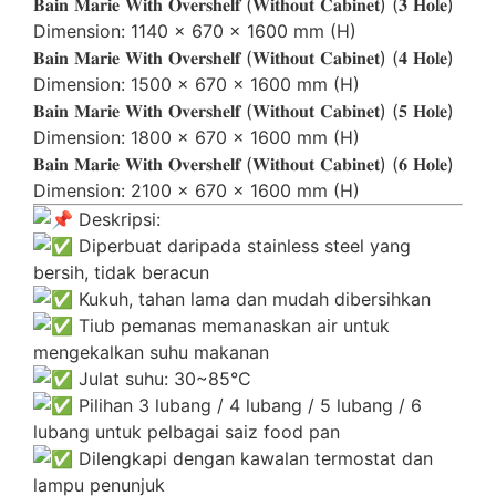
𝐁𝐚𝐢𝐧 𝐌𝐚𝐫𝐢𝐞 𝐖𝐢𝐭𝐡 𝐎𝐯𝐞𝐫𝐬𝐡𝐞𝐥𝐟 (𝐖𝐢𝐭𝐡𝐨𝐮𝐭 𝐂𝐚𝐛𝐢𝐧𝐞𝐭) (𝟑 𝐇𝐨𝐥𝐞)
Dimension: 1140 x 670 x 1600 mm (H)
𝐁𝐚𝐢𝐧 𝐌𝐚𝐫𝐢𝐞 𝐖𝐢𝐭𝐡 𝐎𝐯𝐞𝐫𝐬𝐡𝐞𝐥𝐟 (𝐖𝐢𝐭𝐡𝐨𝐮𝐭 𝐂𝐚𝐛𝐢𝐧𝐞𝐭) (𝟒 𝐇𝐨𝐥𝐞)
Dimension: 1500 x 670 x 1600 mm (H)
𝐁𝐚𝐢𝐧 𝐌𝐚𝐫𝐢𝐞 𝐖𝐢𝐭𝐡 𝐎𝐯𝐞𝐫𝐬𝐡𝐞𝐥𝐟 (𝐖𝐢𝐭𝐡𝐨𝐮𝐭 𝐂𝐚𝐛𝐢𝐧𝐞𝐭) (𝟓 𝐇𝐨𝐥𝐞)
Dimension: 1800 x 670 x 1600 mm (H)
𝐁𝐚𝐢𝐧 𝐌𝐚𝐫𝐢𝐞 𝐖𝐢𝐭𝐡 𝐎𝐯𝐞𝐫𝐬𝐡𝐞𝐥𝐟 (𝐖𝐢𝐭𝐡𝐨𝐮𝐭 𝐂𝐚𝐛𝐢𝐧𝐞𝐭) (𝟔 𝐇𝐨𝐥𝐞)
Dimension: 2100 x 670 x 1600 mm (H)
Deskripsi:
Diperbuat daripada stainless steel yang
bersih, tidak beracun
Kukuh, tahan lama dan mudah dibersihkan
Tiub pemanas memanaskan air untuk
mengekalkan suhu makanan
Julat suhu: 30~85°C
Pilihan 3 lubang / 4 lubang / 5 lubang / 6
lubang untuk pelbagai saiz food pan
Dilengkapi dengan kawalan termostat dan
lampu penunjuk